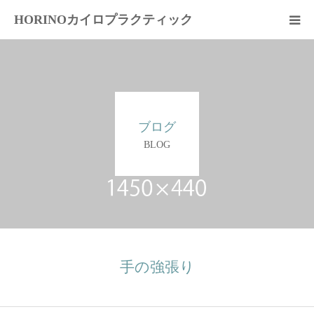
HORINOカイロプラクティック
はじめての方へ
スタッフ紹介
ブログ
料金案内
BLOG
交通案内
施術の流れ
症状別
手の強張り
問合せ