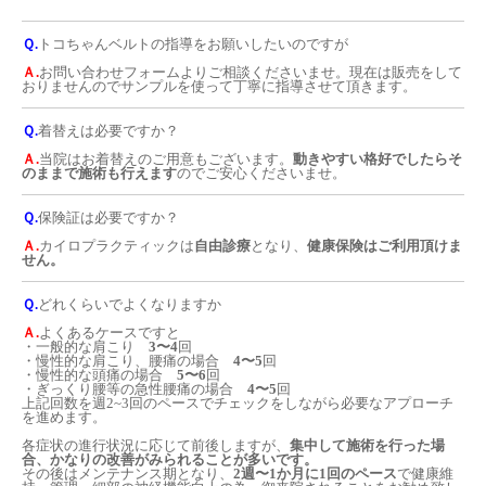
Ｑ.
トコちゃんベルトの指導をお願いしたいのですが
Ａ.
お問い合わせフォームよりご相談くださいませ。現在は販売をして
おりませんのでサンプルを使って丁寧に指導させて頂きます。
Ｑ.
着替えは必要ですか？
Ａ.
当院はお着替えのご用意もございます。
動きやすい格好でしたらそ
のままで施術も行えます
のでご安心くださいませ。
Ｑ.
保険証は必要ですか？
Ａ.
カイロプラクティックは
自由診療
となり、
健康保険はご利用頂けま
せん。
Ｑ.
どれくらいでよくなりますか
Ａ.
よくあるケースですと
・一般的な肩こり
3〜4
回
・慢性的な肩こり、腰痛の場合
4〜5
回
・慢性的な頭痛の場合
5〜6
回
・ぎっくり腰等の急性腰痛の場合
4〜5
回
上記回数を週2~3回のペースでチェックをしながら必要なアプローチ
を進めます。
各症状の進行状況に応じて前後しますが、
集中して施術を行った場
合、かなりの改善がみられることが多いです。
その後はメンテナンス期となり、
2週〜1か月に1回のペース
で健康維