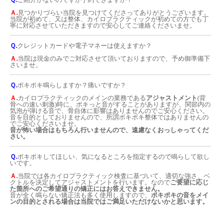
Ａ.
見つかりづらい当院を見つけてくださってありがとうございます。
Q&A
当院が初めて、又は整体、カイロプラクティックが初めての方でも丁
寧に対応させていただきますので安心してご連絡くださいませ。
BLOGs
Ｑ.
クレジットカードや電子マネーは使えますか？
Ａ.
当院は現金のみでご対応させて頂いておりますので、予め御準備下
さいませ。
Ｑ.
ポキポキ鳴らしますか？痛いですか？
Ａ.
カイロプラクティックのメインの業務である
アジャストメント
(背
骨への速い刺激)時に、ポキっと音がすることがありますが、関節内の
気泡が弾ける音で、骨自体に影響はありませんのでご安心ください。
音を目的としておりませんので、所謂ボキボキ整体ではありませんの
でご安心くださいませ。
音が怖い場合はもちろん行いませんので、遠慮なくおっしゃってくだ
さい。
Ｑ.
ポキポキしてほしい、気になるところを指定するので鳴らして欲し
いです。
Ａ.
当院では各カイロプラクティック検査に基づいて、適切な強さ、ベ
クトルを決定してアジャストメントを行います。なので
ご要望に応じ
た箇所へのご希望通りの矯正にはお答えできません。
音が全く鳴らない矯正法も多く使用しますので、
ポキポキの音をメイ
ンの目的とされる場合は当院ではご満足いただけないかと思います。