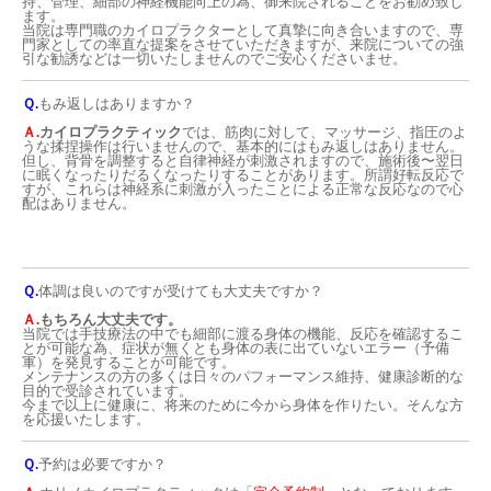
持、管理、細部の神経機能向上の為、御来院されることをお勧め致し
ます。
当院は専門職のカイロプラクターとして真摯に向き合いますので、専
門家としての率直な提案をさせていただきますが、来院についての強
引な勧誘などは一切いたしませんのでご安心くださいませ。
Ｑ.
もみ返しはありますか？
Ａ.
カイロプラクティック
では、筋肉に対して、マッサージ、指圧のよ
うな揉捏操作は行いませんので、基本的にはもみ返しはありません。
但し、背骨を調整すると自律神経が刺激されますので、施術後〜翌日
に眠くなったりだるくなったりすることがあります。所謂好転反応で
すが、これらは神経系に刺激が入ったことによる正常な反応なので心
配はありません。
Ｑ.
体調は良いのですが受けても大丈夫ですか？
Ａ.
もちろん大丈夫です。
当院では手技療法の中でも細部に渡る身体の機能、反応を確認するこ
とが可能な為、症状が無くとも身体の表に出ていないエラー（予備
軍）を発見することが可能です。
メンテナンスの方の多くは日々のパフォーマンス維持、健康診断的な
目的で受診されています。
今まで以上に健康に、将来のために今から身体を作りたい。そんな方
を応援いたします。
Ｑ.
予約は必要ですか？