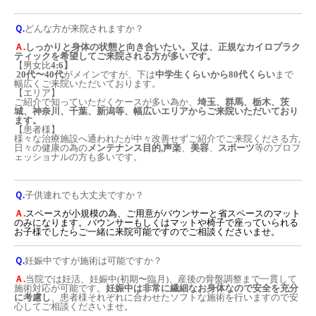
Ｑ.
どんな方が来院されますか？
Ａ.
しっかりと身体の状態と向き合いたい。又は、正規なカイロプラク
ティックを希望してご来院される方が多いです。
【男女比
4:6】
20代〜40代
がメインですが、下は
中学生くらいから80代くらい
まで
幅広くご来院いただいております。
【エリア】
ご紹介で知っていただくケースが多い為か、
埼玉、群馬、栃木、茨
城、神奈川、千葉、新潟等、幅広いエリアからご来院いただいており
ます。
【患者様】
様々な治療施設へ通われたが中々改善せずご紹介でご来院くださる方,
日々の健康の為の
メンテナンス目的,
声楽
、
美容
、
スポーツ
等のプロフ
ェッショナルの方も多いです。
Ｑ.
子供連れでも大丈夫ですか？
Ａ.
スペースが小規模の為、ご用意がバウンサーと省スペースのマット
のみになります。バウンサーもしくはマットや椅子で座っていられる
お子様でしたらご一緒に来院可能ですのでご相談くださいませ。
Ｑ.
妊娠中ですが施術は可能ですか？
Ａ.
当院では妊活、妊娠中(初期〜臨月)、産後の骨盤調整まで一貫して
施術対応が可能です。
妊娠中は非常に繊細なお身体なので安全を充分
に考慮し
、患者様それぞれに合わせたソフトな施術を行いますので安
心してご相談くださいませ。