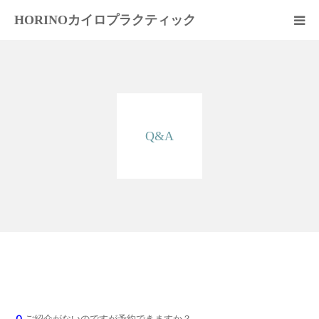
HORINOカイロプラクティック
はじめての方へ
スタッフ紹介
Q&A
料金案内
交通案内
施術の流れ
症状別
よくあるご質問
問合せ
Ｑ.
ご紹介がないのですが予約できますか？