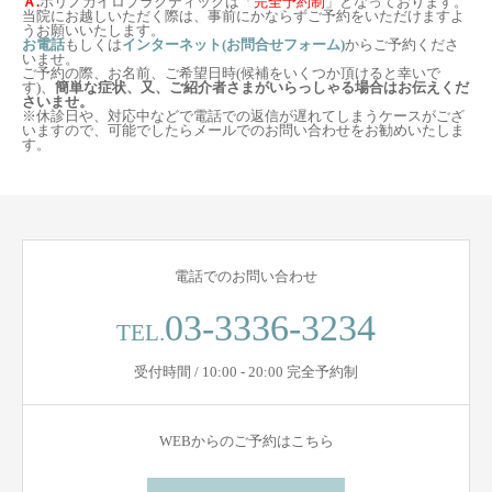
Ａ.
ホリノカイロプラクティックは「
完全予約制
」となっております。
当院にお越しいただく際は、事前にかならずご予約をいただけますよ
うお願いいたします。
お電話
もしくは
インターネット(お問合せフォーム)
からご予約くださ
いませ。
ご予約の際、お名前、ご希望日時(候補をいくつか頂けると幸いで
す)、
簡単な症状、又、ご紹介者さまがいらっしゃる場合はお伝えくだ
さいませ。
※休診日や、対応中などで電話での返信が遅れてしまうケースがござ
いますので、可能でしたらメールでのお問い合わせをお勧めいたしま
す。
電話でのお問い合わせ
03-3336-3234
TEL.
受付時間 / 10:00 - 20:00 完全予約制
WEBからのご予約はこちら