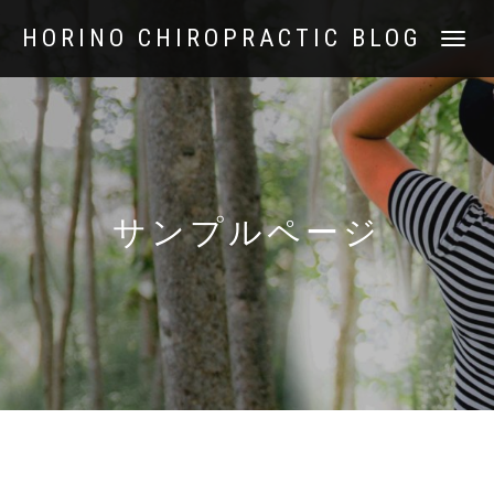
HORINO CHIROPRACTIC BLOG
ナ
ビ
ゲ
ー
シ
ョ
ン
を
切
サンプルページ
り
替
え