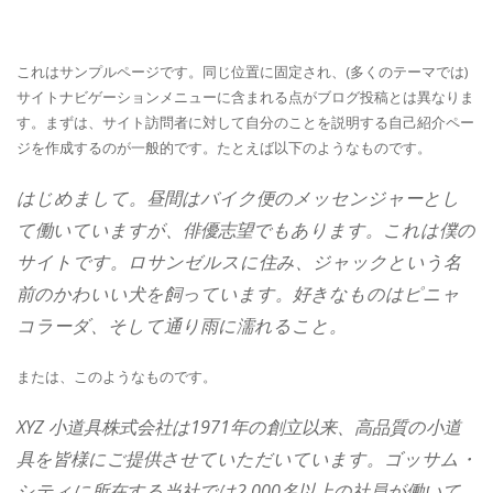
これはサンプルページです。同じ位置に固定され、(多くのテーマでは)
サイトナビゲーションメニューに含まれる点がブログ投稿とは異なりま
す。まずは、サイト訪問者に対して自分のことを説明する自己紹介ペー
ジを作成するのが一般的です。たとえば以下のようなものです。
はじめまして。昼間はバイク便のメッセンジャーとし
て働いていますが、俳優志望でもあります。これは僕の
サイトです。ロサンゼルスに住み、ジャックという名
前のかわいい犬を飼っています。好きなものはピニャ
コラーダ、そして通り雨に濡れること。
または、このようなものです。
XYZ 小道具株式会社は1971年の創立以来、高品質の小道
具を皆様にご提供させていただいています。ゴッサム・
シティに所在する当社では2,000名以上の社員が働いて