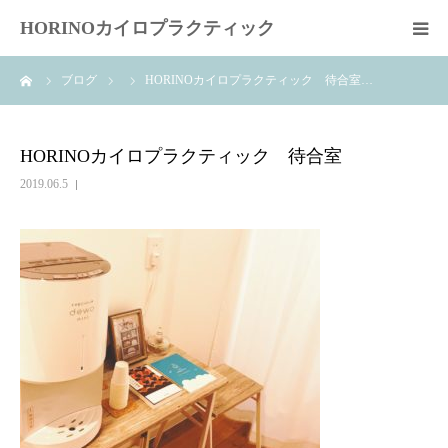
HORINOカイロプラクティック
ーム
ブログ
HORINOカイロプラクティック 待合室…
はじめての方へ
スタッフ紹介
HORINOカイロプラクティック 待合室
2019.06.5
料金案内
交通案内
施術の流れ
症状別
問合せ